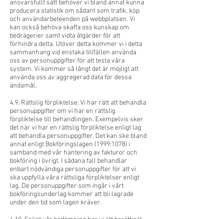
ansvarsfullt sätt behöver vi bland annat kunna
producera statistik om sådant som trafik, köp
och användarbeteenden på webbplatsen. Vi
kan också behöva skaffa oss kunskap om
bedrägerier samt vidta åtgärder för att
förhindra detta. Utöver detta kommer vi i detta
sammanhang vid enstaka tillfällen använda
oss av personuppgifter för att testa våra
system. Vi kommer så långt det är möjligt att
använda oss av aggregerad data för dessa
ändamål.
4.9. Rättslig förpliktelse: Vi har rätt att behandla
personuppgifter om vi har en rättslig
förpliktelse till behandlingen. Exempelvis sker
det när vi har en rättslig förpliktelse enligt lag
att behandla personuppgifter. Det kan ske bland
annat enligt Bokföringslagen (1999:1078) i
samband med vår hantering av fakturor och
bokföring i övrigt. I sådana fall behandlar
enbart nödvändiga personuppgifter för att vi
ska uppfylla våra rättsliga förpliktelser enligt
lag. De personuppgifter som ingår i vårt
bokföringsunderlag kommer att bli lagrade
under den tid som lagen kräver.