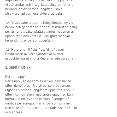
åtgärder för att skydda de personuppgifter som
vi behandlar och Integritetspolicy omfattar all
behandling av personuppgifter, i såväl
strukturerad som ostrukturerad data.
1.4. Vi uppdaterar denna Integritetspolicy vid
behov och genomgår innehållet minst en gång
per år för att säkerställa att informationen är
uppdaterad och korrekt, i enlighet med vår
behandling av personuppgifter.
1.5. Referens till ”dig”, ”du, ”dina” avser
Beställaren av våra tjänster och/eller
produkter samt andra Registrerade personer.
2. DEFINITIONER
Personuppgift:
Varje upplysning som avser en identifierad
eller identifierbar fysisk person. Det anses
utgöra en personuppgift om uppgiften, enskilt
eller i kombination med andra uppgifter, kan
knytas till en levande person. Exempel på
vanliga personuppgifter är personnummer,
namn, telefonnummer, e-postadress, profilbild
och adress.