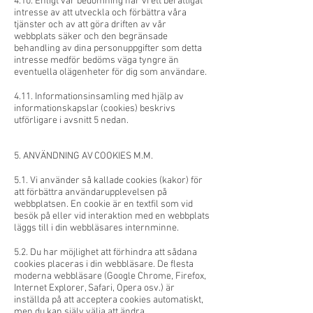
4.10. Enligt vår bedömning har vi ett berättigat
intresse av att utveckla och förbättra våra
tjänster och av att göra driften av vår
webbplats säker och den begränsade
behandling av dina personuppgifter som detta
intresse medför bedöms väga tyngre än
eventuella olägenheter för dig som användare.
4.11. Informationsinsamling med hjälp av
informationskapslar (cookies) beskrivs
utförligare i avsnitt 5 nedan.
5. ANVÄNDNING AV COOKIES M.M.
5.1. Vi använder så kallade cookies (kakor) för
att förbättra användarupplevelsen på
webbplatsen. En cookie är en textfil som vid
besök på eller vid interaktion med en webbplats
läggs till i din webbläsares internminne.
5.2. Du har möjlighet att förhindra att sådana
cookies placeras i din webbläsare. De flesta
moderna webbläsare (Google Chrome, Firefox,
Internet Explorer, Safari, Opera osv.) är
inställda på att acceptera cookies automatiskt,
men du kan själv välja att ändra