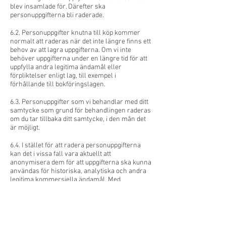
blev insamlade för. Därefter ska
personuppgifterna bli raderade.
6.2. Personuppgifter knutna till köp kommer
normalt att raderas när det inte längre finns ett
behov av att lagra uppgifterna. Om vi inte
behöver uppgifterna under en längre tid för att
uppfylla andra legitima ändamål eller
förpliktelser enligt lag, till exempel i
förhållande till bokföringslagen.
6.3. Personuppgifter som vi behandlar med ditt
samtycke som grund för behandlingen raderas
om du tar tillbaka ditt samtycke, i den mån det
är möjligt.
6.4. I stället för att radera personuppgifterna
kan det i vissa fall vara aktuellt att
anonymisera dem för att uppgifterna ska kunna
användas för historiska, analytiska och andra
legitima kommersiella ändamål. Med
anonymisering menas att alla kännetecken
som identifierar eller potentiellt kan identifiera
en person tas bort så att uppgifterna inte längre
utgör personuppgifter.