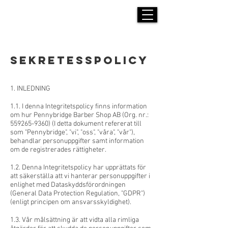
PENNYBRIDGE BARBERSHOP
Sekretesspolicy
1. INLEDNING
1.1. I denna Integritetspolicy finns information
om hur Pennybridge Barber Shop AB (Org. nr.:
559265-9360)
(I detta dokument refererat till
som "Pennybridge", "vi", "oss", "våra", "vår"),
behandlar personuppgifter samt information
om de registrerades rättigheter.
1.2. Denna Integritetspolicy har upprättats för
att säkerställa att vi hanterar personuppgifter i
enlighet med Dataskyddsförordningen
(General Data Protection Regulation, "GDPR")
(enligt principen om ansvarsskyldighet).
1.3. Vår målsättning är att vidta alla rimliga