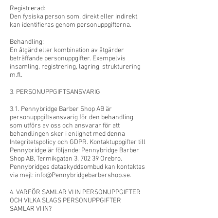
Registrerad:
Den fysiska person som, direkt eller indirekt,
kan identifieras genom personuppgifterna.
Behandling:
En åtgärd eller kombination av åtgärder
beträffande personuppgifter. Exempelvis
insamling, registrering, lagring, strukturering
m.fl.
3. PERSONUPPGIFTSANSVARIG
3.1. Pennybridge Barber Shop AB är
personuppgiftsansvarig för den behandling
som utförs av oss och ansvarar för att
behandlingen sker i enlighet med denna
Integritetspolicy och GDPR. Kontaktuppgifter till
Pennybridge är följande: Pennybridge Barber
Shop AB, Termikgatan 3, 702 39 Örebro.
Pennybridges dataskyddsombud kan kontaktas
via mejl:
info@Pennybridgebarbershop.se
.
4. VARFÖR SAMLAR VI IN PERSONUPPGIFTER
OCH VILKA SLAGS PERSONUPPGIFTER
SAMLAR VI IN?