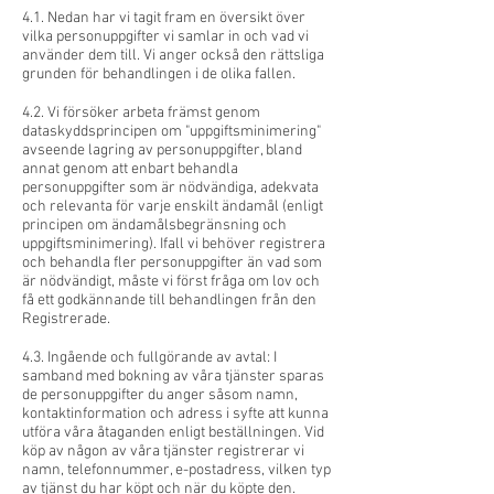
4.1. Nedan har vi tagit fram en översikt över
vilka personuppgifter vi samlar in och vad vi
använder dem till. Vi anger också den rättsliga
grunden för behandlingen i de olika fallen.
4.2. Vi försöker arbeta främst genom
dataskyddsprincipen om "uppgiftsminimering"
avseende lagring av personuppgifter, bland
annat genom att enbart behandla
personuppgifter som är nödvändiga, adekvata
och relevanta för varje enskilt ändamål (enligt
principen om ändamålsbegränsning och
uppgiftsminimering). Ifall vi behöver registrera
och behandla fler personuppgifter än vad som
är nödvändigt, måste vi först fråga om lov och
få ett godkännande till behandlingen från den
Registrerade.
4.3. Ingående och fullgörande av avtal: I
samband med bokning av våra tjänster sparas
de personuppgifter du anger såsom namn,
kontaktinformation och adress i syfte att kunna
utföra våra åtaganden enligt beställningen. Vid
köp av någon av våra tjänster registrerar vi
namn, telefonnummer, e-postadress, vilken typ
av tjänst du har köpt och när du köpte den.