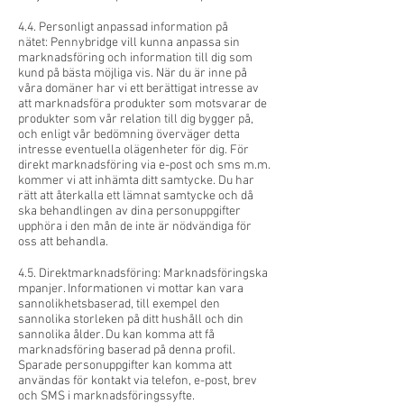
4.4. Personligt anpassad information på
nätet: Pennybridge vill kunna anpassa sin
marknadsföring och information till dig som
kund på bästa möjliga vis. När du är inne på
våra domäner har vi ett berättigat intresse av
att marknadsföra produkter som motsvarar de
produkter som vår relation till dig bygger på,
och enligt vår bedömning överväger detta
intresse eventuella olägenheter för dig. För
direkt marknadsföring via e-post och sms m.m.
kommer vi att inhämta ditt samtycke. Du har
rätt att återkalla ett lämnat samtycke och då
ska behandlingen av dina personuppgifter
upphöra i den mån de inte är nödvändiga för
oss att behandla.
4.5. Direktmarknadsföring: Marknadsföringska
mpanjer. Informationen vi mottar kan vara
sannolikhetsbaserad, till exempel den
sannolika storleken på ditt hushåll och din
sannolika ålder. Du kan komma att få
marknadsföring baserad på denna profil.
Sparade personuppgifter kan komma att
användas för kontakt via telefon, e-post, brev
och SMS i marknadsföringssyfte.