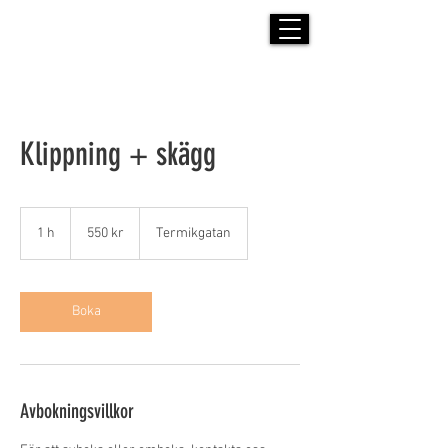
PENNYBRIDGE BARBERSHOP
Klippning + skägg
550
svenska
1 h
1
550 kr
Termikgatan
kronor
Boka
Avbokningsvillkor